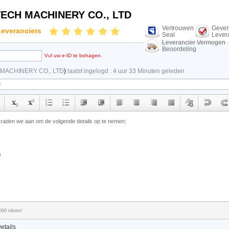
ECH MACHINERY CO., LTD
Vertrouwen
Geveri
Leveranciers
Seal
Lever
Leverancier Vermogen
Beoordeling
Vul uw e-ID te behagen.
MACHINERY CO., LTD
)
laatst ingelogd : 4 uur 33 Minuten geleden
000 tekens!
etails