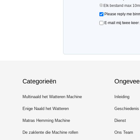
Elk bestand max 10m
Please reply me binn
E-mail mij twee keer
Categorieën
Ongevee
Multinaald het Watteren Machine
Inleiding
Enige Naald het Watteren
Geschiedenis
Machine
Matras Hemming Machine
Dienst
De zaklente die Machine rollen
Ons Team