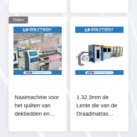
steek van de
het Watteren
machine de hoge
Machine voor
snelheid
Kledingstukbedrijven
Video
geautomatiseerde
ketting voor
dekbedden uit
Naaimachine voor
1.32.3mm de
het quilten van
Lente die van de
dekbedden en
Draadmatras
pyjama's en
volledig
stoelhoezen
Automatische