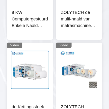
9 KW
ZOLYTECH de
Computergestuurde
multi-naald van
Enkele Naald
matrasmachines
Quiltingmachine
WV12 1200rpm
het watteren de
steek van de
Video
Video
machineketting
voor dekbedden
de Kettingssteek
ZOLYTECH