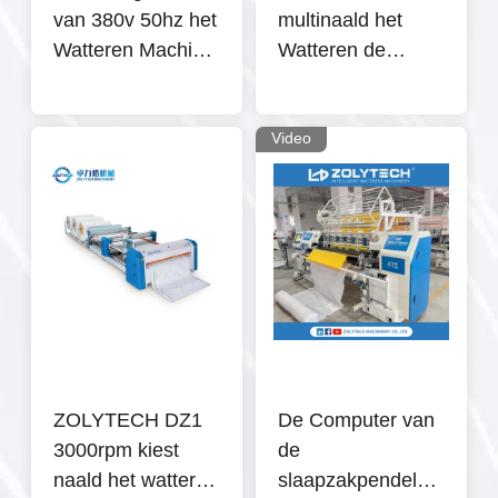
van 380v 50hz het
multinaald het
Watteren Machine
Watteren de
80mm de
Matrasmachine
Machines van de
van
Matrasproductie
Machinecommputerized
Video
voor dekbedden
ZOLYTECH DZ1
De Computer van
3000rpm kiest
de
naald het watteren
slaapzakpendel