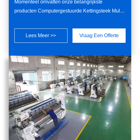
Momenteel omvatten onze belangrijkste
producten Computergestuurde Kettingsteek Multi-
Naald Quilting Machine, Computergestuurde
Locksteek Multi-Naald Quilting Machine,
Lees Meer >>
Vraag Een Offerte
Paneelsnijmachine, Automatische
Veerspoelmachine, Automatische
Veerassemblagemachine, enz.Na meer dan 10
jaar ontwikkeling hebben we een geavanceerde
productielijn geïntroduceerd en een compleet ...