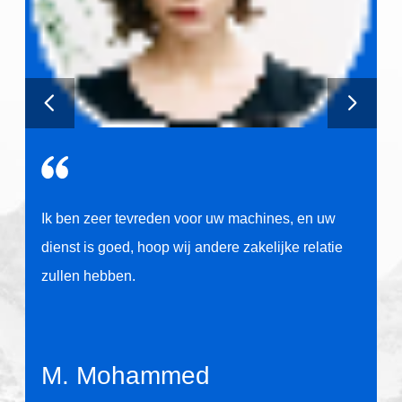
e
Ik ben zeer tevreden voor uw machines, en uw
dienst is goed, hoop wij andere zakelijke relatie
zullen hebben.
M. Mohammed