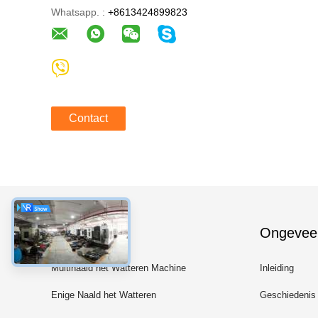
Whatsapp. :
+8613424899823
Contact
Categorieën
Ongevee
Multinaald het Watteren Machine
Inleiding
Enige Naald het Watteren
Geschiedenis