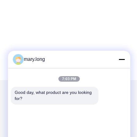
mary.long
7:03 PM
Good day, what product are you looking 
for?
Mail ons