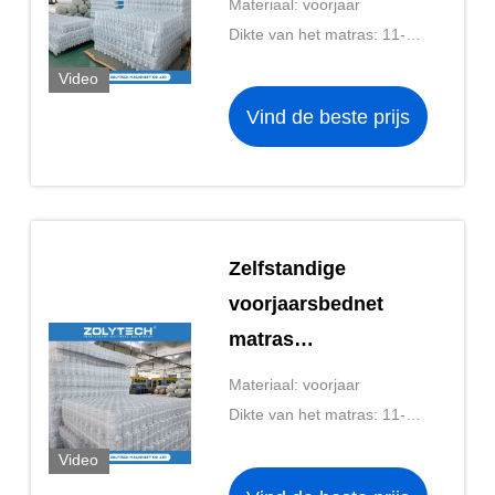
Materiaal: voorjaar
kinderen
Dikte van het matras: 11-20
cm
Video
Vind de beste prijs
Zelfstandige
voorjaarsbednet
matras
kerntechnologie
Materiaal: voorjaar
maatbednetten voor
Dikte van het matras: 11-20
tweelingbedden
cm
Video