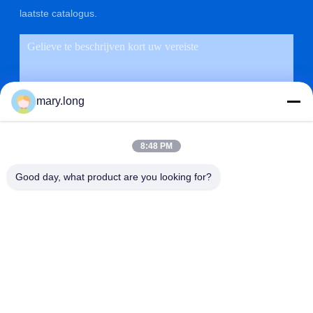
laatste catalogus.
mary.long
8:48 PM
Good day, what product are you looking for?
VERZENDEN
ADRES
NR 10, ZHONGXINDONG-WEG, GAOBU-STAD,
DONGGUAN-STAD, GUANGDONG, CHINA 523285