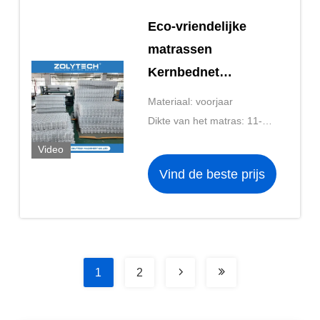
Eco-vriendelijke
matrassen
Kernbednet
Productie Pocket
Materiaal: voorjaar
Spring Matras
Dikte van het matras: 11-20
zonder lijm
cm
Video
Vind de beste prijs
1
2