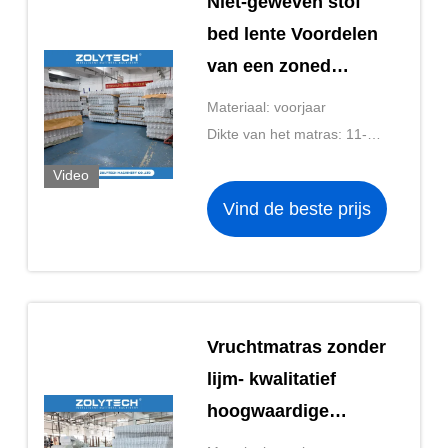
Niet-geweven stof
bed lente Voordelen
van een zoned
pocket spring
Materiaal: voorjaar
matras
Dikte van het matras: 11-20
cm
Video
Vind de beste prijs
Vruchtmatras zonder
lijm- kwalitatief
hoogwaardige
bednetten voor