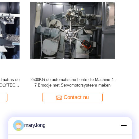
dmatras de
2500KG de automatische Lente die Machine 4-
geautomati
l ZOLYTECH
7 Broodje met Servomotorsysteem maken
Contact nu
mary.long