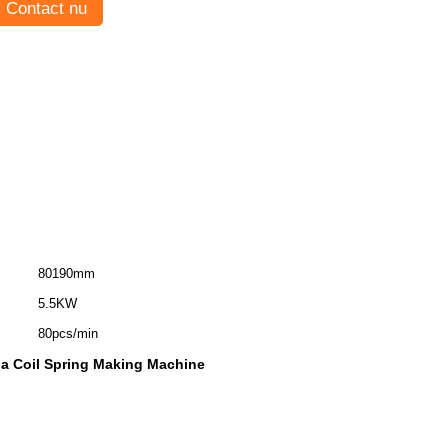
Contact nu
80190mm
5.5KW
80pcs/min
a Coil Spring Making Machine