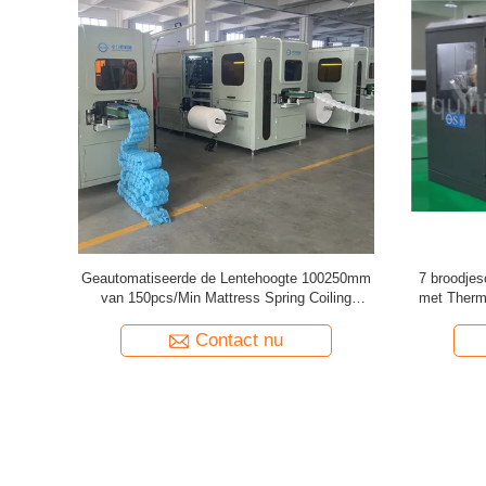
age van de
Geautomatiseerde de Lentehoogte 100250mm
7 broodjes
20V Zak de
van 150pcs/Min Mattress Spring Coiling
met Therm
Machine
Contact nu