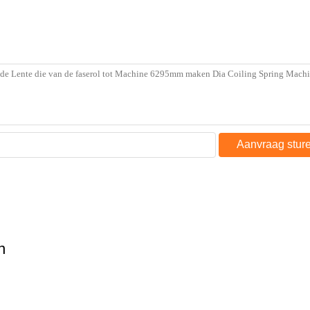
Aanvraag stur
n