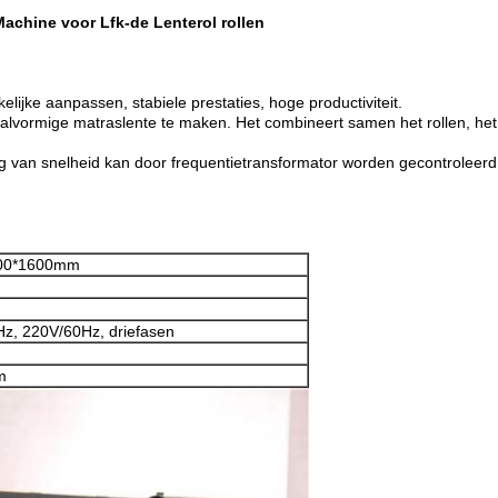
Machine voor Lfk-de Lenterol rollen
lijke aanpassen, stabiele prestaties, hoge productiviteit.
lvormige matraslente te maken. Het combineert samen het rollen, het 
ng van snelheid kan door frequentietransformator worden gecontrolee
00*1600mm
z, 220V/60Hz, driefasen
m