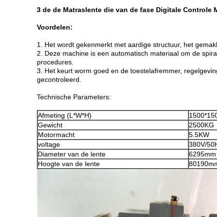
3 de de Matraslente die van de fase Digitale Controle 
Voordelen:
1. Het wordt gekenmerkt met aardige structuur, het gemakke
2. Deze machine is een automatisch materiaal om de spiraa
procedures.
3. Het keurt worm goed en de toestelafremmer, regelgevi
gecontroleerd.
Technische Parameters:
Afmeting (L*W*H)
1500*15
Gewicht
2500KG
Motormacht
5.5KW
voltage
380V/50H
Diameter van de lente
6295mm
Hoogte van de lente
80190m