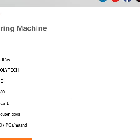
e
pring Machine
HINA
ZOLYTECH
CE
80
Cs 1
outen doos
0 / PCs/maand