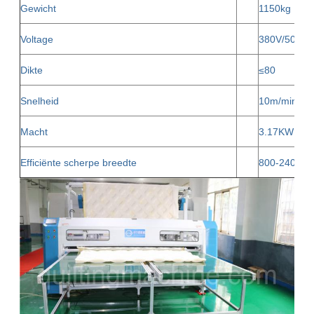
Gewicht
1150kg
Voltage
380V/50HZ, 
Dikte
≤80
Snelheid
10m/min
Macht
3.17KW
Efficiënte scherpe breedte
800-2400 