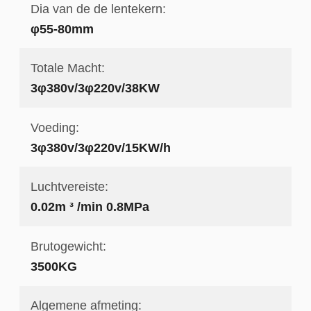
Dia van de de lentekern:
φ55-80mm
Totale Macht:
3φ380v/3φ220v/38KW
Voeding:
3φ380v/3φ220v/15KW/h
Luchtvereiste:
0.02m ³ /min 0.8MPa
Brutogewicht:
3500KG
Algemene afmeting: