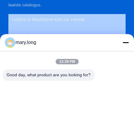
laatste catalogus.
mary.long
12:39 PM
Good day, what product are you looking for?
VERZENDEN
ADRES
NR 10, ZHONGXINDONG-WEG, GAOBU-STAD,
DONGGUAN-STAD, GUANGDONG, CHINA 523285