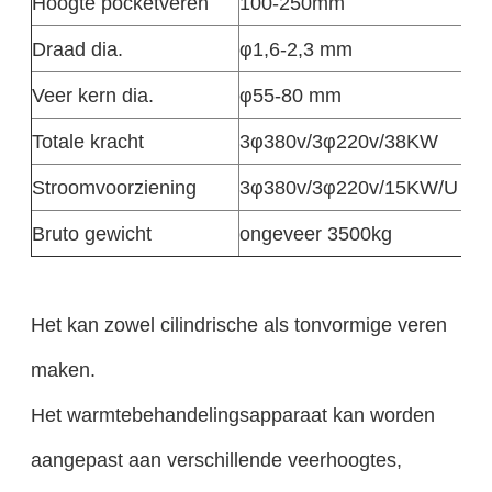
Hoogte pocketveren
100-250mm
Draad dia.
φ1,6-2,3 mm
Veer kern dia.
φ55-80 mm
Totale kracht
3φ380v/3φ220v/38KW
Stroomvoorziening
3φ380v/3φ220v/15KW/U
Bruto gewicht
ongeveer 3500kg
Het kan zowel cilindrische als tonvormige veren
maken.
Het warmtebehandelingsapparaat kan worden
aangepast aan verschillende veerhoogtes,