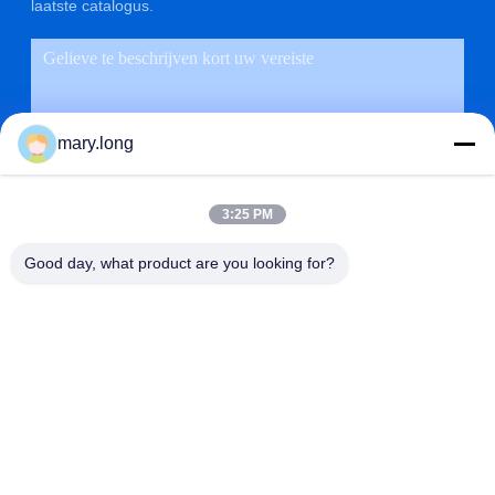
laatste catalogus.
mary.long
3:25 PM
Good day, what product are you looking for?
VERZENDEN
ADRES
NR 10, ZHONGXINDONG-WEG, GAOBU-STAD,
DONGGUAN-STAD, GUANGDONG, CHINA 523285
ZOLYTECH MACHINERY CO., LTD