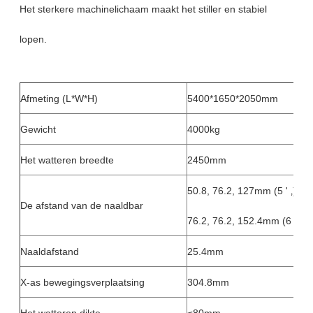
Het sterkere machinelichaam maakt het stiller en stabiel
lopen.
Afmeting (L*W*H)
5400*1650*2050mm
Gewicht
4000kg
Het watteren breedte
2450mm
50.8, 76.2, 127mm (5 ' ‚)
De afstand van de naaldbar
76.2, 76.2, 152.4mm (6 ' ‚)
Naaldafstand
25.4mm
X-as bewegingsverplaatsing
304.8mm
Het watteren dikte
≤80mm