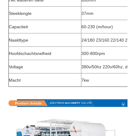
Steeklengte
37mm
Capaciteit
60-230 (m/hour)
Naaldtype
24/180 23/160 22/140 21/1
Hoofdschachtsnelheid
300-800rpm
Voltage
380v/50hz 220v/60hz, drief
Macht
7kw