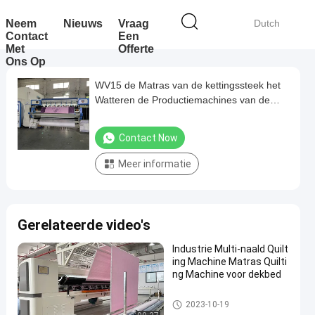
Neem
Nieuws
Vraag
Dutch
Contact
Een
Met
Offerte
Ons Op
WV15 de Matras van de kettingssteek het
Watteren de Productiemachines van de
Machine Deltavfd Matras
Contact Now
Meer informatie
Gerelateerde video's
Industrie Multi-naald Quilt
ing Machine Matras Quilti
ng Machine voor dekbed
Matras het Watteren Machine
2023-10-19