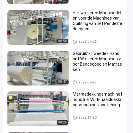
00:27
Het watteren Machinedel
en voor de Machines van
Quiliting van het Pendelbe
ddegoed
Matras het Watteren Machine
00:56
2023-04-26
Gebruikt/Tweede - Hand
het Watteren Machines v
oor Beddegoed en Matras
sen
Matras het Watteren Machine
00:47
2022-09-27
Matrasdekkingsmachine I
ndustrie Multi-naalddekki
ngsmachine voor kleding
Matras het Watteren Machine
2023-11-30
00:26