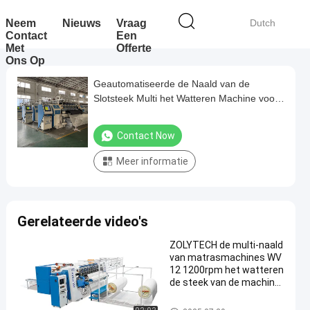
Neem
Nieuws
Vraag
Dutch
Contact
Een
Met
Offerte
Ons Op
Geautomatiseerde de Naald van de
Slotsteek Multi het Watteren Machine voor
Matras60-150m/h Hoge snelheid
Contact Now
Meer informatie
Gerelateerde video's
ZOLYTECH de multi-naald
van matrasmachines WV
12 1200rpm het watteren
de steek van de machine
ketting voor dekbedden
Multinaald het Watteren Machi