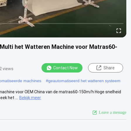
Multi het Watteren Machine voor Matras60-
Contact Now
Share
2 views
utomatiseerde machines
#
geautomatiseerd het watteren systeem
 machine voor OEM China van de matras60-150m/h Hoge snelheid
ek het ...
Bekijk meer
Leave a message