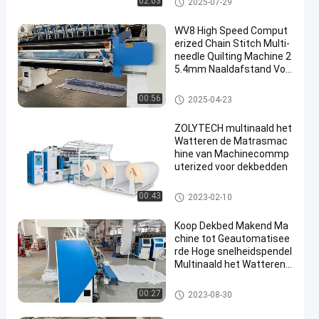
02:03
2025-07-29
ne
WV8 High Speed Comput
erized Chain Stitch Multi-
needle Quilting Machine 2
5.4mm Naaldafstand Voo
r Matras
Multinaald het Watteren Machi
00:56
2025-04-23
ne
ZOLYTECH multinaald het
Watteren de Matrasmac
hine van Machinecommp
uterized voor dekbedden
Multinaald het Watteren Machi
00:43
2023-02-10
ne
Koop Dekbed Makend Ma
chine tot Geautomatisee
rde Hoge snelheidspendel
Multinaald het Watteren
Machine
Multinaald het Watteren Machi
00:27
2023-08-30
ne