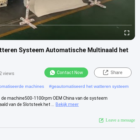
teren Systeem Automatische Multinaald het
Contact Now
Share
2 views
utomatiseerde machines
#
geautomatiseerd het watteren systeem
e de machine500-1100rpm OEM China van de systeem
ld van de Slotsteek het ...
Bekijk meer
Leave a message