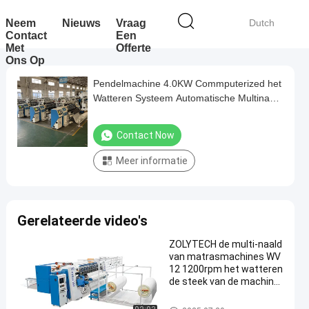
Neem
Nieuws
Vraag
Dutch
Contact
Een
Met
Offerte
Ons Op
Pendelmachine 4.0KW Commputerized het
Watteren Systeem Automatische Multinaald
het Watteren Machine 500-1100rpm
Contact Now
Meer informatie
Gerelateerde video's
ZOLYTECH de multi-naald
van matrasmachines WV
12 1200rpm het watteren
de steek van de machine
ketting voor dekbedden
Multinaald het Watteren Machi