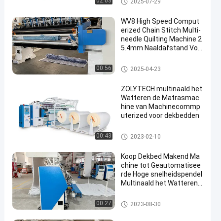
02:03
2025-07-29
ne
WV8 High Speed Comput
erized Chain Stitch Multi-
needle Quilting Machine 2
5.4mm Naaldafstand Voo
r Matras
Multinaald het Watteren Machi
00:56
2025-04-23
ne
ZOLYTECH multinaald het
Watteren de Matrasmac
hine van Machinecommp
uterized voor dekbedden
Multinaald het Watteren Machi
00:43
2023-02-10
ne
Koop Dekbed Makend Ma
chine tot Geautomatisee
rde Hoge snelheidspendel
Multinaald het Watteren
Machine
Multinaald het Watteren Machi
00:27
2023-08-30
ne