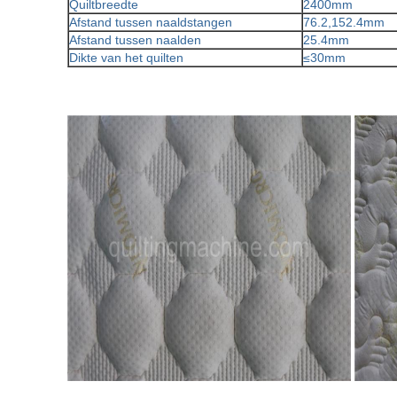
Quiltbreedte
2400mm
Afstand tussen naaldstangen
76.2,152.4mm
Afstand tussen naalden
25.4mm
Dikte van het quilten
≤30mm