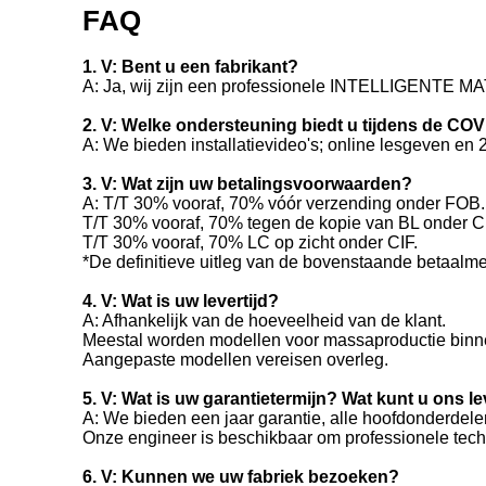
FAQ
1. V: Bent u een fabrikant?
A: Ja, wij zijn een professionele INTELLIGENTE
2. V: Welke ondersteuning biedt u tijdens de CO
A: We bieden installatievideo's; online lesgeven en 
3. V: Wat zijn uw betalingsvoorwaarden?
A: T/T 30% vooraf, 70% vóór verzending onder FOB.
T/T 30% vooraf, 70% tegen de kopie van BL onder C
T/T 30% vooraf, 70% LC op zicht onder CIF.
*De definitieve uitleg van de bovenstaande betaalme
4. V: Wat is uw levertijd?
A: Afhankelijk van de hoeveelheid van de klant.
Meestal worden modellen voor massaproductie binne
Aangepaste modellen vereisen overleg.
5. V: Wat is uw garantietermijn? Wat kunt u ons
A: We bieden een jaar garantie, alle hoofdonderdel
Onze engineer is beschikbaar om professionele techn
6. V: Kunnen we uw fabriek bezoeken?