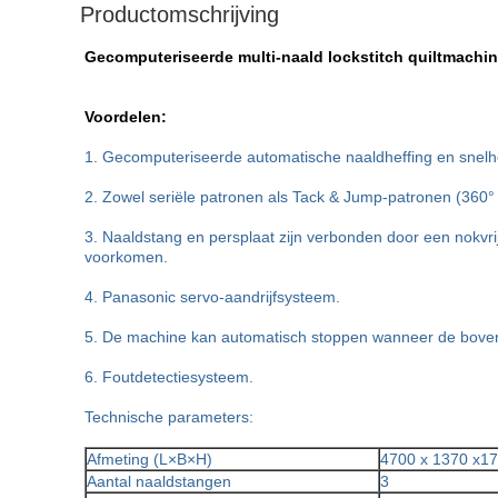
Productomschrijving
Gecomputeriseerde multi-naald lockstitch quiltmachi
Voordelen:
1. Gecomputeriseerde automatische naaldheffing en snel
2. Zowel seriële patronen als Tack & Jump-patronen (360° 
3. Naaldstang en persplaat zijn verbonden door een nokvri
voorkomen.
4. Panasonic servo-aandrijfsysteem.
5. De machine kan automatisch stoppen wanneer de bove
6. Foutdetectiesysteem.
Technische parameters:
Afmeting (L×B×H)
4700 x 1370 x1
Aantal naaldstangen
3