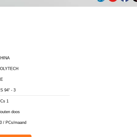
HINA
ZOLYTECH
CE
S 94“ - 3
Cs 1
outen doos
0 / PCs/maand