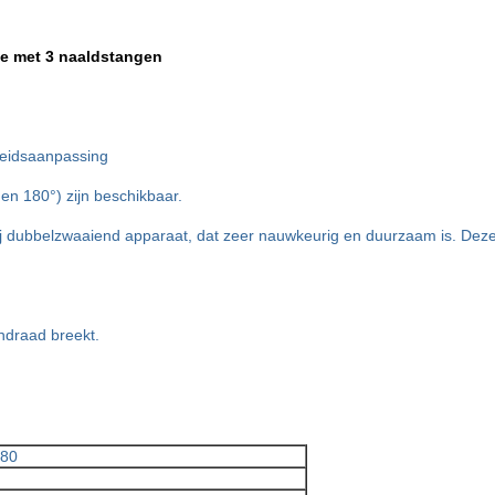
ne met 3 naaldstangen
heidsaanpassing
en 180°) zijn beschikbaar.
j dubbelzwaaiend apparaat, dat zeer nauwkeurig en duurzaam is. Deze s
ndraad breekt.
780