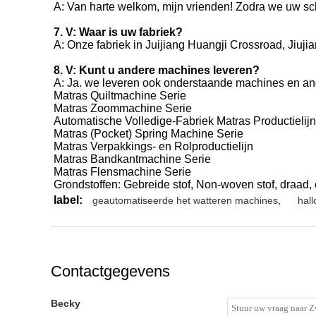
A: Van harte welkom, mijn vrienden! Zodra we uw s
7. V: Waar is uw fabriek?
A: Onze fabriek in Juijiang Huangji Crossroad, Jiuj
8. V: Kunt u andere machines leveren?
A: Ja. we leveren ook onderstaande machines en an
Matras Quiltmachine Serie
Matras Zoommachine Serie
Automatische Volledige-Fabriek Matras Productielijn
Matras (Pocket) Spring Machine Serie
Matras Verpakkings- en Rolproductielijn
Matras Bandkantmachine Serie
Matras Flensmachine Serie
Grondstoffen: Gebreide stof, Non-woven stof, draad, 
label:
geautomatiseerde het watteren machines
,
hal
Contactgegevens
Becky