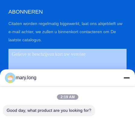
ABONNEREN
Citaten worden regelmatig bijgewerkt, laat ons alsjeblieft uw
e-mail achter, we zullen u binnenkort contacteren om De
laatste catalogus.
mary.long
2:19 AM
Good day, what product are you looking for?
VERZENDEN
ADRES