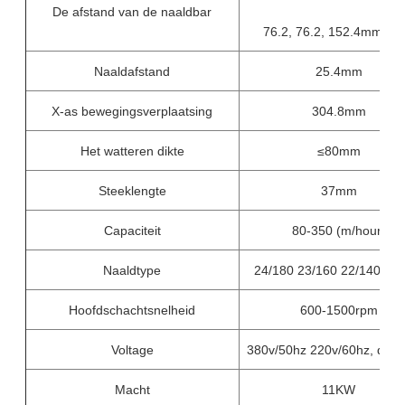
De afstand van de naaldbar
76.2, 76.2, 152.4mm (6 ' 
Naaldafstand
25.4mm
X-as bewegingsverplaatsing
304.8mm
Het watteren dikte
≤80mm
Steeklengte
37mm
Capaciteit
80-350 (m/hour)
Naaldtype
24/180 23/160 22/140 21/
Hoofdschachtsnelheid
600-1500rpm
Voltage
380v/50hz 220v/60hz, drie
Macht
11KW