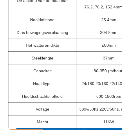
De afstand van de naaldbar
76.2, 76.2, 152.4mm (6 ' 
Naaldafstand
25.4mm
X-as bewegingsverplaatsing
304.8mm
Het watteren dikte
≤80mm
Steeklengte
37mm
Capaciteit
80-350 (m/hour)
Naaldtype
24/180 23/160 22/140 21/
Hoofdschachtsnelheid
600-1500rpm
Voltage
380v/50hz 220v/60hz, drie
Macht
11KW