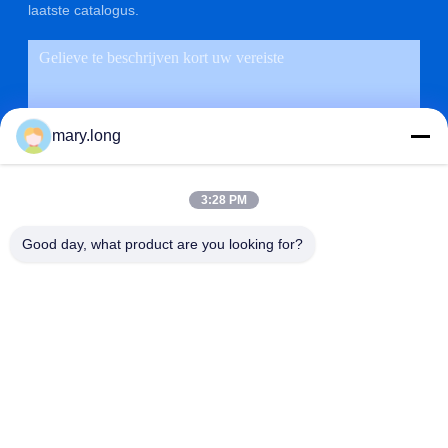
laatste catalogus.
mary.long
3:28 PM
Good day, what product are you looking for?
VERZENDEN
ADRES
NR 10, ZHONGXINDONG-WEG, GAOBU-STAD,
DONGGUAN-STAD, GUANGDONG, CHINA 523285