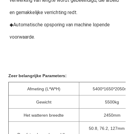
verwerking van lengte wordt gebeëindigd, die arbeid 
en gemakkelijke verrichting redt.
◆Automatische opsporing van machine lopende 
voorwaarde.
Zeer belangrijke Parameters:
Afmeting (L*W*H)
5400*1650*2050mm
Gewicht
5500kg
Het watteren breedte
2450mm
50.8, 76.2, 127mm (5 ' ‚