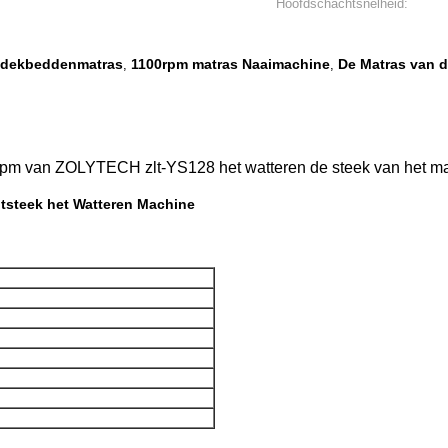
Hoofdschachtsnelheid:
 dekbeddenmatras
1100rpm matras Naaimachine
De Matras van d
,
,
pm van ZOLYTECH zlt-YS128 het watteren de steek van het m
otsteek het Watteren Machine