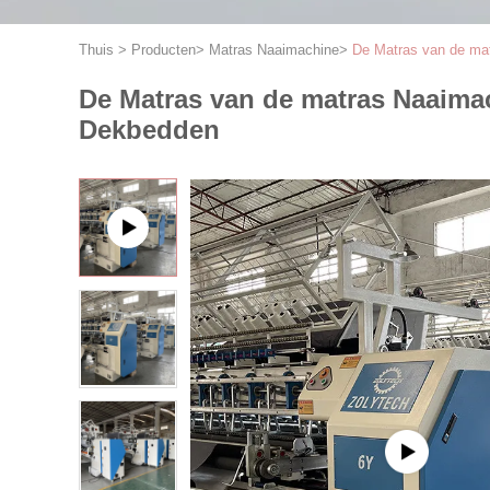
Thuis
>
Producten
>
Matras Naaimachine
>
De Matras van de ma
De Matras van de matras Naaimac
Dekbedden