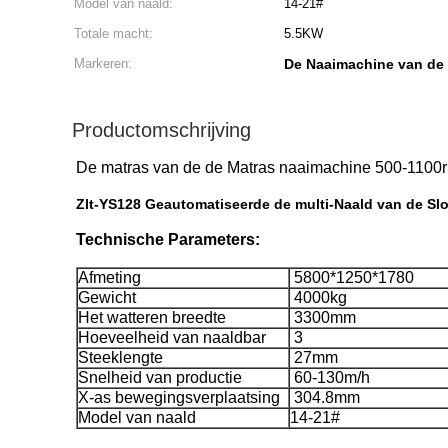
Model van naald:
14-21#
Totale macht:
5.5KW
Markeren:
De Naaimachine van de
Productomschrijving
De matras van de de Matras naaimachine 500-1100r
Zlt-YS128 Geautomatiseerde de multi-Naald van de Sl
Technische Parameters:
Afmeting
5800*1250*1780
Gewicht
4000kg
Het watteren breedte
3300mm
Hoeveelheid van naaldbar
3
Steeklengte
27mm
Snelheid van productie
60-130m/h
X-as bewegingsverplaatsing
304.8mm
Model van naald
14-21#