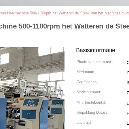
tras Naaimachine 500-1100rpm het Watteren de Steek van het Machineslot 
hine 500-1100rpm het Watteren de Stee
Basisinformatie
Plaats van herkomst:
C
Merknaam:
Certificering:
I
Modelnummer:
Z
Min. bestelaantal:
1
Verpakking Details:
F
Levertijd: