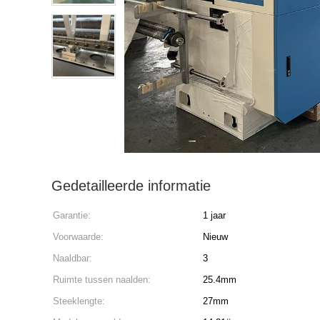
Gedetailleerde informatie
Garantie:
1 jaar
Voorwaarde:
Nieuw
Naaldbar:
3
Ruimte tussen naalden:
25.4mm
Steeklengte:
27mm