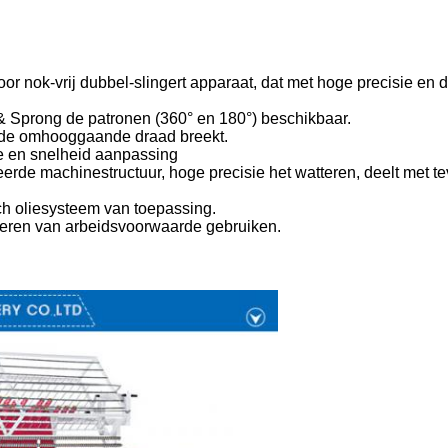
r nok-vrij dubbel-slingert apparaat, dat met hoge precisie en 
 & Sprong de patronen (360° en 180°) beschikbaar.
de omhooggaande draad breekt.
e en snelheid aanpassing
de machinestructuur, hoge precisie het watteren, deelt met t
sch oliesysteem van toepassing.
keren van arbeidsvoorwaarde gebruiken.