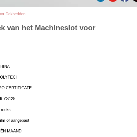
voor Dekbedden
k van het Machineslot voor
HINA
ZOLYTECH
SO CERTIFICATE
lt-YS128
 reeks
ilm of aangepast
ÉÉN MAAND