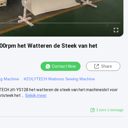
00rpm het Watteren de Steek van het
Contact Now
Share
ng Machine
#
ZOLYTECH Mattress Sewing Machine
ECH zlt-YS128 het watteren de steek van het machineslot voor
steek het ...
Bekijk meer
Leave a message