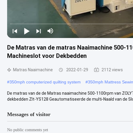
De Matras van de matras Naaimachine 500-11
Machineslot voor Dekbedden
Matras Naaimachine
2022-01-29
2112 views
#
350mph computerized quilting system
#
350mph Mattress Sewi
De matras van de de Matras naaimachine 500-1100rpm van ZOLYT
dekbedden Zlt-YS128 Geautomatiseerde de multi-Naald van de Slot
Messages of visitor
No public comments yet