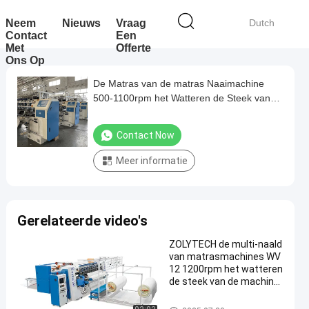
Neem
Nieuws
Vraag
Dutch
Contact
Een
Met
Offerte
Ons Op
De Matras van de matras Naaimachine
500-1100rpm het Watteren de Steek van
het Machineslot voor Dekbedden
Contact Now
Meer informatie
Gerelateerde video's
ZOLYTECH de multi-naald
van matrasmachines WV
12 1200rpm het watteren
de steek van de machine
ketting voor dekbedden
Multinaald het Watteren Machi