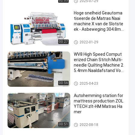
02:03
2025-07-29
ne
Hoge snelheid Geautoma
tiseerde de Matras Naai
machine X van de Slotste
ek - Asbeweging 304.8m
m
Matras Naaimachine
00:27
2022-01-29
WV8 High Speed Comput
erized Chain Stitch Multi-
needle Quilting Machine 2
5.4mm Naaldafstand Voo
r Matras
Multinaald het Watteren Machi
00:56
2025-04-23
ne
Autohemming station for
mattress production ZOL
YTECH zlt-HM Matras Ha
mer
Matras Hemming Machine
00:51
2022-08-18