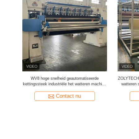
ustriële het
WV8 hoge snelheid geautomatiseerde
ZOLYTECH m
25.4mm de
kettingssteek industriële het watteren machine
watteren 
tand WV8
voor matras 25.4mm naaldafstand
Contact nu