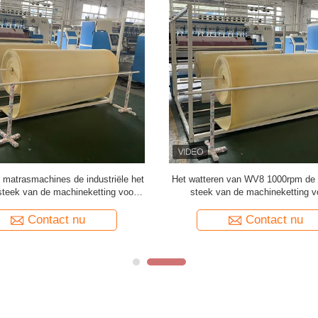
atrasmachines de industriële het
Het watteren van WV8 1000rpm de i
steek van de machineketting voor
steek van de machineketting v
dekbedden WV8 1000rpm
machines van de dekbeddenzolyte
Contact nu
Contact nu