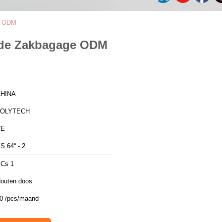
ge ODM
n de Zakbagage ODM
HINA
ZOLYTECH
CE
S 64“ - 2
Cs 1
outen doos
0 /pcs/maand