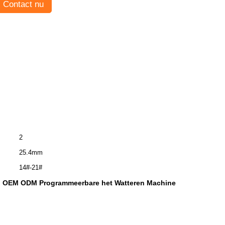
Contact nu
2
25.4mm
14#-21#
OEM ODM Programmeerbare het Watteren Machine
,