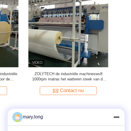
ndustriële
ZOLYTECH de industriële machineswv8
Zware Com
oor de
1000rpm matras het watteren steek van de
ch matras
machineketting voor dekbedden
Contact nu
mary.long