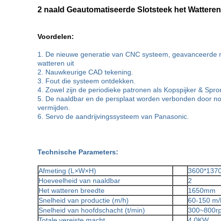
2 naald Geautomatiseerde Slotsteek het Wattere
Voordelen:
1. De nieuwe generatie van CNC systeem, geavanceerde mac
watteren uit
2. Nauwkeurige CAD tekening.
3. Fout die systeem ontdekken.
4. Zowel zijn de periodieke patronen als Kopspijker & Spr
5. De naaldbar en de persplaat worden verbonden door nok-v
vermijden.
6. Servo de aandrijvingssysteem van Panasonic.
Technische Parameters:
Afmeting (L×W×H)
3600*137
Hoeveelheid van naaldbar
2
Het watteren breedte
1650mm
Snelheid van productie (m/h)
60-150 m/
Snelheid van hoofdschacht (t/min)
300~800r
Totale vereiste macht
4.0KW