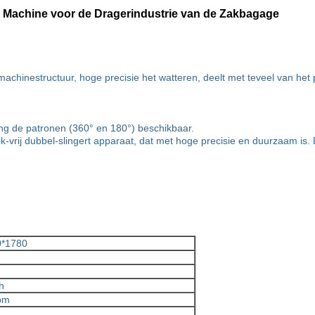
n Machine voor de Dragerindustrie van de Zakbagage
hinestructuur, hoge precisie het watteren, deelt met teveel van het p
ong de patronen (360° en 180°) beschikbaar.
rij dubbel-slingert apparaat, dat met hoge precisie en duurzaam is. D
0*1780
h
pm