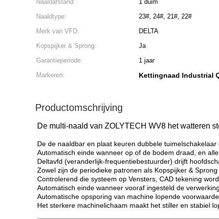
Naaldafstand:
1 duim
Naaldtype:
23#, 24#, 21#, 22#
Merk van VFD:
DELTA
Kopspijker & Sprong:
Ja
Garantieperiode:
1 jaar
Markeren:
Kettingnaad Industrial 
Productomschrijving
De multi-naald van ZOLYTECH WV8 het watteren st
De de naaldbar en plaat keuren dubbele tuimelschakelaar g
Automatisch einde wanneer op of de bodem draad, en alle
Deltavfd (veranderlijk-frequentiebestuurder) drijft hoofds
Zowel zijn de periodieke patronen als Kopspijker & Sprong
Controlerend die systeem op Vensters, CAD tekening word
Automatisch einde wanneer vooraf ingesteld de verwerking 
Automatische opsporing van machine lopende voorwaarde
Het sterkere machinelichaam maakt het stiller en stabiel lo