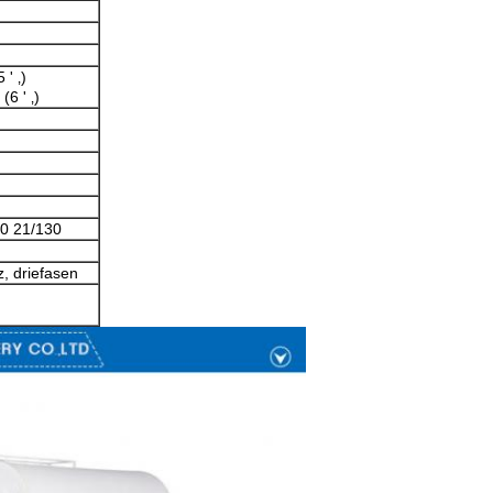
' ‚)
6 ' ‚)
40 21/130
, driefasen