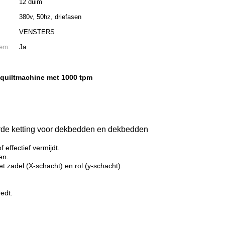
12 duim
380v, 50hz, driefasen
VENSTERS
eem:
Ja
e quiltmachine met 1000 tpm
de ketting voor dekbedden en dekbedden
effectief vermijdt.
en.
t zadel (X-schacht) en rol (y-schacht).
edt.