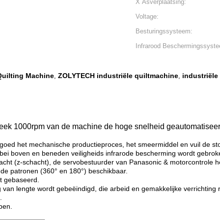
X Asverplaatsing:
Voltage:
Besturingssysteem:
Infrarood Beschermingssyst
Quilting Machine
ZOLYTECH industriële quiltmachine
industriël
,
,
eek 1000rpm van de machine de hoge snelheid geautomatiseer
oed het mechanische productieproces, het smeermiddel en vuil de stof 
bei boven en beneden veiligheids infrarode bescherming wordt gebrok
chacht (z-schacht), de servobestuurder van Panasonic & motorcontrole he
 de patronen (360° en 180°) beschikbaar.
t gebaseerd.
van lengte wordt gebeëindigd, die arbeid en gemakkelijke verrichting r
.
pen.