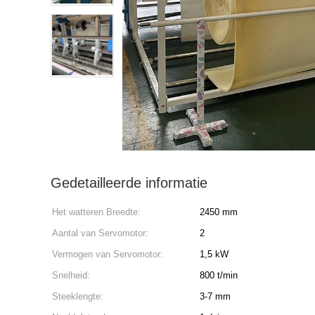
Gedetailleerde informatie
Het watteren Breedte:
2450 mm
Aantal van Servomotor:
2
Vermogen van Servomotor:
1,5 kW
Snelheid:
800 t/min
Steeklengte:
3-7 mm