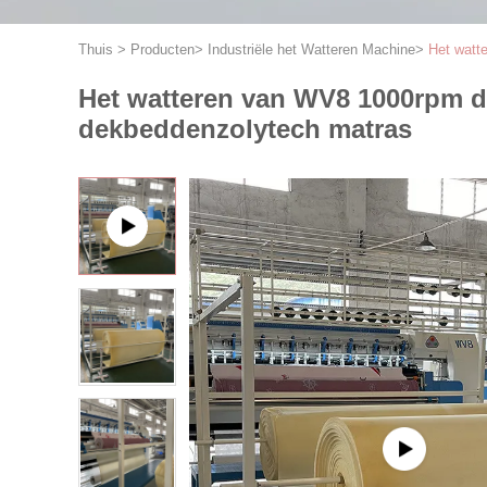
Thuis
>
Producten
>
Industriële het Watteren Machine
>
Het watt
Het watteren van WV8 1000rpm de
dekbeddenzolytech matras