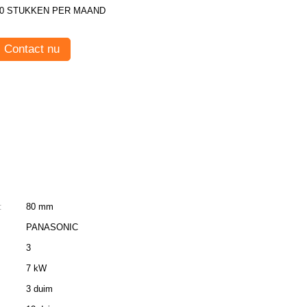
30 STUKKEN PER MAAND
Contact nu
:
80 mm
PANASONIC
3
7 kW
3 duim