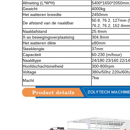
Afmeting (L*W*H)
5400*1650*2050mm
Gewicht
4000kg
Het watteren breedte
2450mm
50.8, 76.2, 127mm (5 
De afstand van de naaldbar
76.2, 76.2, 152.4mm (
Naaldafstand
25.4mm
X-as bewegingsverplaatsing
304.8mm
Het watteren dikte
≤80mm
Steeklengte
37mm
Capaciteit
60-230 (m/hour)
Naaldtype
24/180 23/160 22/1
Hoofdschachtsnelheid
300-800rpm
Voltage
380v/50hz 220v/60hz
7kw
Macht