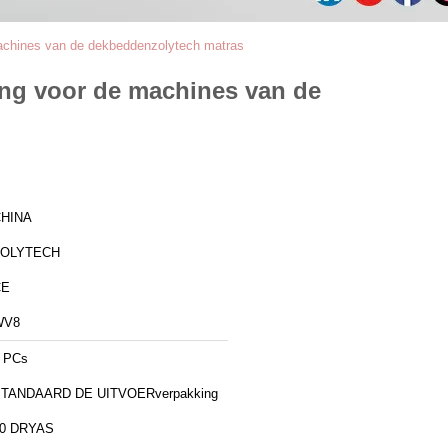
machines van de dekbeddenzolytech matras
ing voor de machines van de
HINA
ZOLYTECH
CE
WV8
 PCs
TANDAARD DE UITVOERverpakking
0 DRYAS