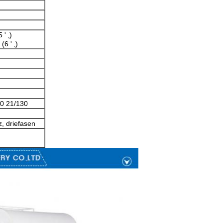
' ‚)
6 ' ‚)
40 21/130
, driefasen