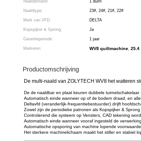
Naaldafstand:
1 duim
Naaldtype:
23#, 24#, 21#, 22#
Merk van VFD:
DELTA
Kopspijker & Sprong:
Ja
Garantieperiode:
1 jaar
Markeren:
WV8 quiltmachine
25.4
,
Productomschrijving
De multi-naald van ZOLYTECH WV8 het watteren st
De de naaldbar en plaat keuren dubbele tuimelschakelaar g
Automatisch einde wanneer op of de bodem draad, en alle
Deltavfd (veranderlijk-frequentiebestuurder) drijft hoofds
Zowel zijn de periodieke patronen als Kopspijker & Sprong
Controlerend die systeem op Vensters, CAD tekening word
Automatisch einde wanneer vooraf ingesteld de verwerking 
Automatische opsporing van machine lopende voorwaarde
Het sterkere machinelichaam maakt het stiller en stabiel lo