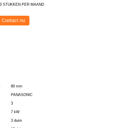
30 STUKKEN PER MAAND
Contact nu
:
80 mm
PANASONIC
3
7 kW
3 duim