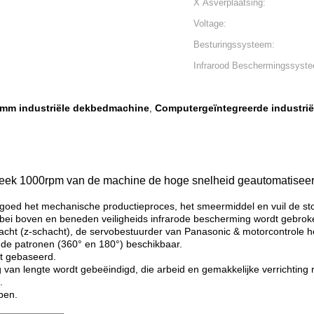
X Asverplaatsing:
Voltage:
Besturingssysteem:
Infrarood Beschermingssyst
 mm industriële dekbedmachine
Computergeïntegreerde industri
,
eek 1000rpm van de machine de hoge snelheid geautomatiseer
oed het mechanische productieproces, het smeermiddel en vuil de stof 
bei boven en beneden veiligheids infrarode bescherming wordt gebrok
chacht (z-schacht), de servobestuurder van Panasonic & motorcontrole he
 de patronen (360° en 180°) beschikbaar.
t gebaseerd.
van lengte wordt gebeëindigd, die arbeid en gemakkelijke verrichting r
.
pen.