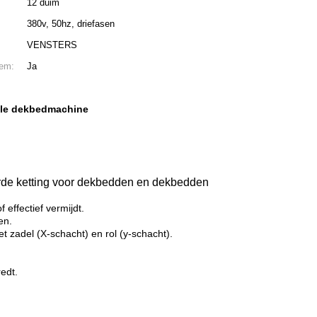
12 duim
380v, 50hz, driefasen
VENSTERS
eem:
Ja
ële dekbedmachine
de ketting voor dekbedden en dekbedden
effectief vermijdt.
en.
t zadel (X-schacht) en rol (y-schacht).
edt.