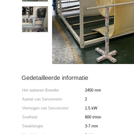
Gedetailleerde informatie
Het watteren Breedte:
2450 mm
Aantal van Servomotor:
2
Vermogen van Servomotor:
1,5 kW
Snelheid:
800 t/min
Steeklengte:
3-7 mm